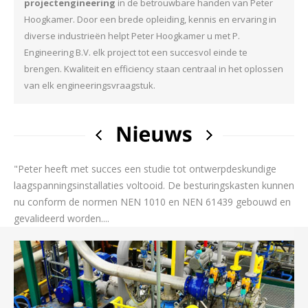
projectengineering
in de betrouwbare handen van Peter
Hoogkamer. Door een brede opleiding, kennis en ervaring in
diverse industrieën helpt Peter Hoogkamer u met P.
Engineering B.V. elk project tot een succesvol einde te
brengen. Kwaliteit en efficiency staan centraal in het oplossen
van elk engineeringsvraagstuk.
"Peter heeft met succes een studie tot ontwerpdeskundige
"P
nnen
laagspanningsinstallaties voltooid. De besturingskasten kunnen
laa
en
nu conform de normen NEN 1010 en NEN 61439 gebouwd en
nu
gevalideerd worden....
gev