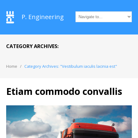
P. Engineering
VESTIBULUM IACULIS
CATEGORY ARCHIVES:
LACINIA EST
Home
Category Archives: "Vestibulum iaculis lacinia est"
Etiam commodo convallis