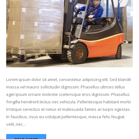
Lorem ipsum dolor sit amet, consectetur adipiscing elit. Sed blandit
massa vel mauris sollicitudin dignissim. Phasellus ultrices tellus
eget ipsum ornare molestie scelerisque eros dignissim. Phasellus
fringilla hendrerit lectus nec vehicula. Pellentesque habitant morbi
tristique senectus et netus et malesuada fames ac turpis egestas.
In faucibus, risus eu volutpat pellentesque, massa felis feugiat
velit, nec…