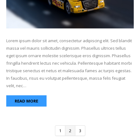
Lorem ipsum dolor sit amet, consectetur adipiscing elit. Sed blandit
massa vel mauris sollicitudin dignissim. Phasellus ultrices tellus
eget ipsum ornare molestie scelerisque eros dignissim. Phasellus
fringilla hendrerit lectus nec vehicula. Pellentesque habitant morbi
tristique senectus et netus et malesuada fames ac turpis egestas.
In faucibus, risus eu volutpat pellentesque, massa felis feugiat
velit, nec…
READ MORE
1
2
3